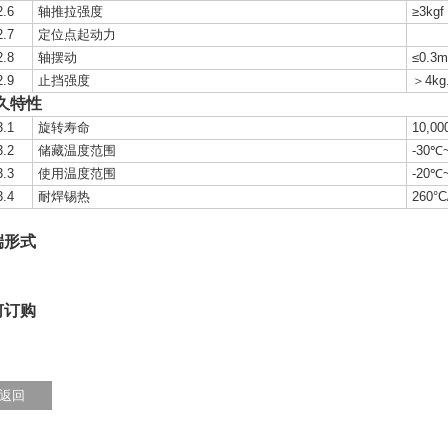
2.6
轴推拉强度
≥3kgf
2.7
定位点起动力
2.8
轴摆动
≤0.3
2.9
止挡强度
＞4kg
久特性
3.1
旋转寿命
10,00
3.2
储藏温度范围
-30℃
3.3
使用温度范围
-20℃
3.4
耐焊锡热
260°C
端形式
何订购