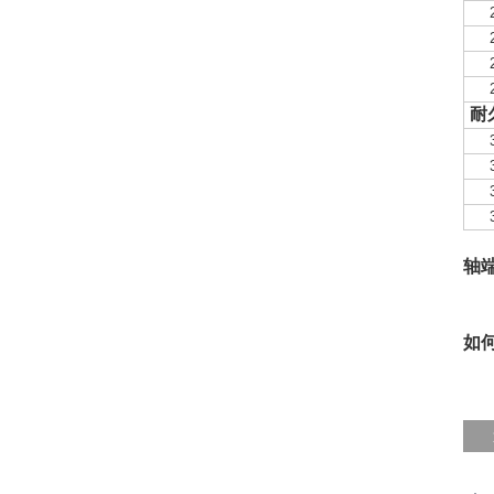
耐
轴
如