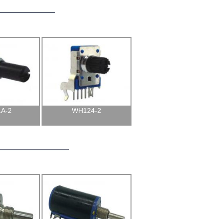
A-2
WH124-2