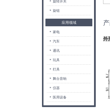
旋转开关
旋钮
产
应用领域
家电
外
汽车
通讯
玩具
灯具
舞台音响
仪器
医用设备