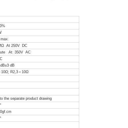
0%
W
 max
MΩ At 250V DC
nute At 350V AC
AC
 dB±3 dB
＜10Ω; R2,3＜10Ω
to the separate product drawing
°
0gf.cm
°