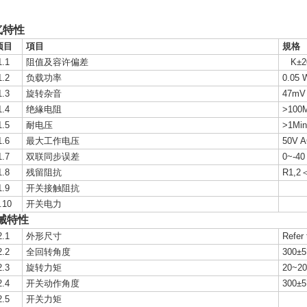
气特性
项目
項目
規格
1.1
阻值及容许偏差
K±2
1.2
负载功率
0.05 
1.3
旋转杂音
47mV
1.4
绝緣电阻
>100
1.5
耐电压
>1Mi
1.6
最大工作电压
50V 
1.7
双联同步误差
0~-40
1.8
残留阻抗
R1,2
1.9
开关接触阻抗
.10
开关电力
械特性
2.1
外形尺寸
Refer 
2.2
全回转角度
300±5
2.3
旋转力矩
20~20
2.4
开关动作角度
300±5
2.5
开关力矩