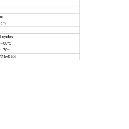
mm
.cm
0 cycles
~+80℃
~+70℃
/2.5±0.5S