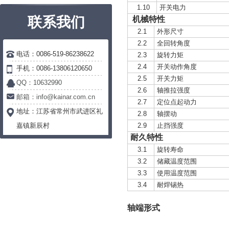
1.10
开关电力
联系我们
机械特性
2.1
外形尺寸
2.2
全回转角度
电话：0086-519-86238622
2.3
旋转力矩
2.4
开关动作角度
手机：0086-13806120650
2.5
开关力矩
QQ：10632990
2.6
轴推拉强度
邮箱：info@kainar.com.cn
2.7
定位点起动力
地址：
江苏省常州市武进区礼
2.8
轴摆动
嘉镇新辰村
2.9
止挡强度
耐久特性
3.1
旋转寿命
3.2
储藏温度范围
3.3
使用温度范围
3.4
耐焊锡热
轴端形式