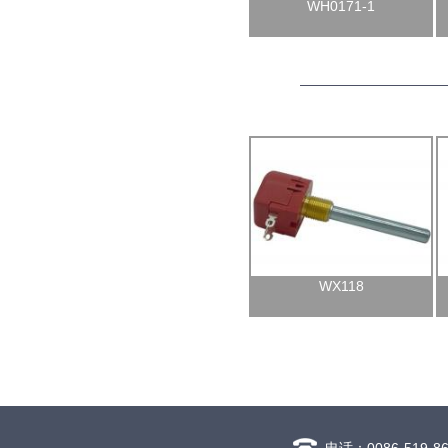
WH0171-1
WX118