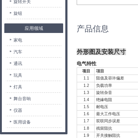
旋转开关
旋钮
产品信息
应用领域
家电
外形图及安装尺寸
汽车
通讯
电气特性
项目
項目
玩具
1.1
阻值及容许偏差
1.2
负载功率
灯具
1.3
旋转杂音
舞台音响
1.4
绝緣电阻
1.5
耐电压
仪器
1.6
最大工作电压
1.7
双联同步误差
医用设备
1.8
残留阻抗
1.9
开关接触阻抗